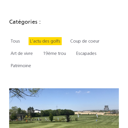
Catégories :
Tous
L’actu des golfs
Coup de coeur
Art de vivre
19ème trou
Escapades
Patrimoine