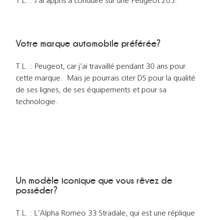
T.L. : J’ai appris à conduire sur une Peugeot 205.
Votre marque automobile préférée?
T.L. : Peugeot, car j’ai travaillé pendant 30 ans pour
cette marque. Mais je pourrais citer DS pour la qualité
de ses lignes, de ses équipements et pour sa
technologie.
Un modèle iconique que vous rêvez de
posséder?
T.L. : L’Alpha Romeo 33 Stradale, qui est une réplique