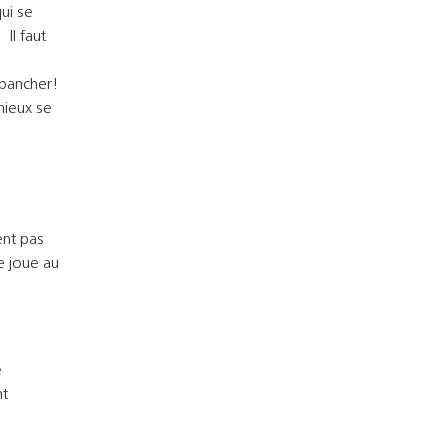
ui se
Il faut
épancher!
mieux se
ent pas
e joue au
e
nt