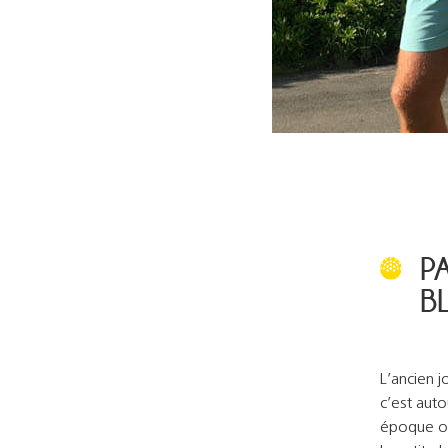
P
B
L’ancien j
c’est auto
époque où 