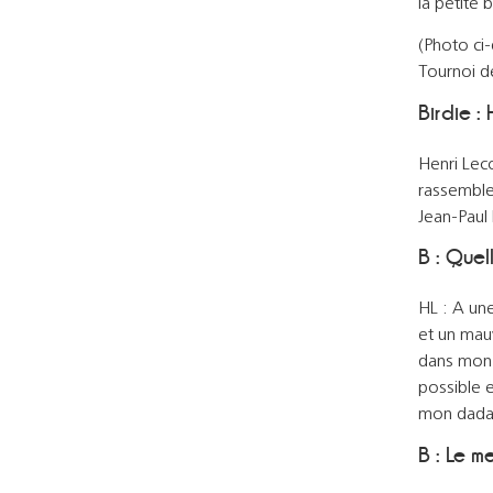
la petite 
(Photo ci-
Tournoi d
Birdie :
Henri Lec
rassemble 
Jean-Paul 
B : Quel
HL : A un
et un mauv
dans mon 
possible e
mon dada
B : Le 