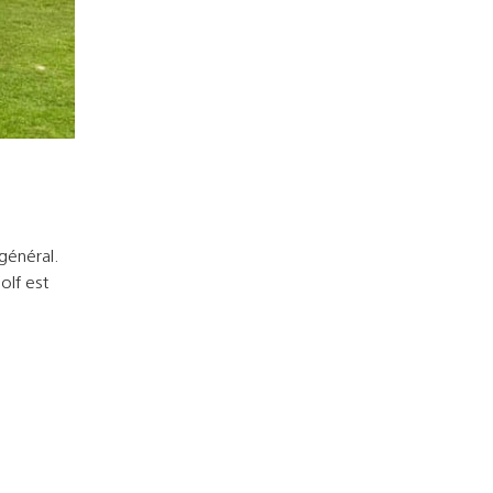
 général.
olf est