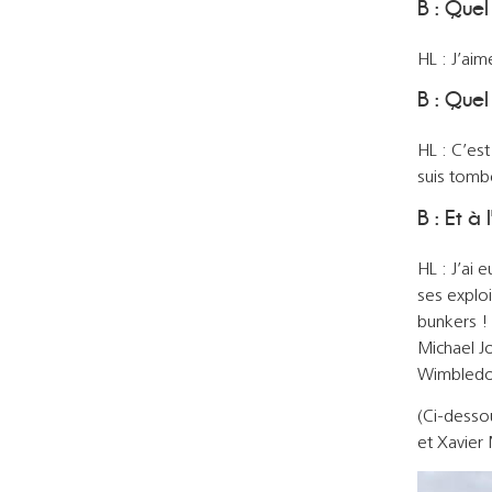
B : Quel
HL : J’aim
B : Quel
HL : C’es
suis tomb
B : Et à 
HL : J’ai 
ses exploi
bunkers !
Michael Jo
Wimbledon
(Ci-desso
et Xavier