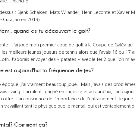
balle… blanche.
dessus : Sjenk Schalken, Mats Wilander, Henri Leconte et Xavier M
e Curaçao en 2019)
 Henri, quand as-tu découvert le golf?
onte : J’ai joué mon premier coup de golf à la Coupe de Galéa qui
les meilleurs jeunes joueurs de tennis alors que j’avais 16 ou 17 a
Loth. J’adorais envoyer des « patates » avec le fer 2 que l’on m’av
le est aujourd'hui ta fréquence de jeu?
e époque, j’ai vraiment beaucoup joué. Mais j’avais des problème
ais swing. J’ai ralenti, gagné en sagesse et aujourd’hui, j’ai toujo
coffre. J’ai conscience de l’importance de l’entrainement. Je joue
n travaillant tant le physique que le mental, qui est véritablement 
.
mental? Comment ça?