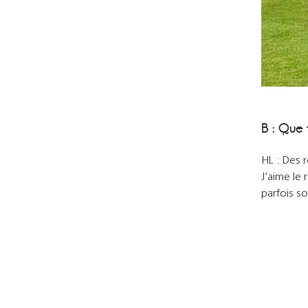
B : Que 
HL : Des r
J’aime le 
parfois so