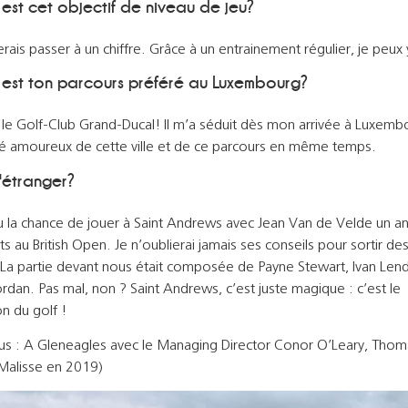
 est cet objectif de niveau de jeu?
erais passer à un chiffre. Grâce à un entrainement régulier, je peux y
 est ton parcours préféré au Luxembourg?
t le Golf-Club Grand-Ducal! Il m’a séduit dès mon arrivée à Luxemb
é amoureux de cette ville et de ce parcours en même temps.
l'étranger?
eu la chance de jouer à Saint Andrews avec Jean Van de Velde un a
ts au British Open. Je n’oublierai jamais ses conseils pour sortir de
 La partie devant nous était composée de Payne Stewart, Ivan Lend
rdan. Pas mal, non ? Saint Andrews, c’est juste magique : c’est le
 du golf !
us : A Gleneagles avec le Managing Director Conor O’Leary, Thom
 Malisse en 2019)