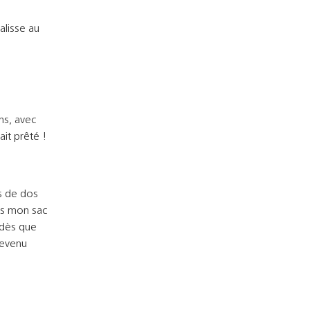
alisse au
ns, avec
ait prêté !
s de dos
urs mon sac
 dès que
devenu