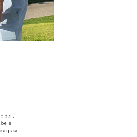
e golf,
 belle
sion pour