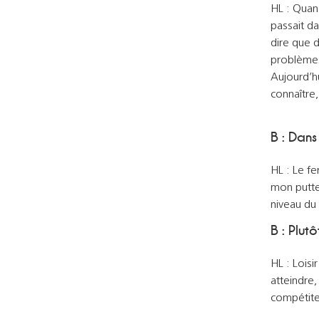
HL : Quand
passait da
dire que d
problèmes!
Aujourd’h
connaître,
B : Dans
HL : Le fe
mon putte
niveau du 
B : Plutô
HL : Loisi
atteindre,
compétite