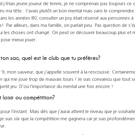
 j’étais jeune joueur de tennis, je ne comprenais pas toujours ce q
ns ma tête. J’avais plutôt un bon mental mais sans le comprendre. 
ans les années 80, consulter un psy était réservé aux personnes à
 Par ailleurs, dans ma famille, on parlait peu. Pas question de s’
ui les choses ont changé. On peut se découvrir beaucoup plus et 
 pour mieux jouer.
 ton sac, quel est le club que tu préfères?
r 9, mon sauveur, que j’appelle souvent à la rescousse. Certainem
r qui me joue trop de mauvais tours ! Je suis convaincu que tout s
petit jeu. D’où l’importance du mental une fois encore !
t loisir ou compétition?
r pour l’instant. Mais dès que j’aurai atteint le niveau que je souhait
 je suis sûr que la compétition me gagnera car je suis profondéme
ur.