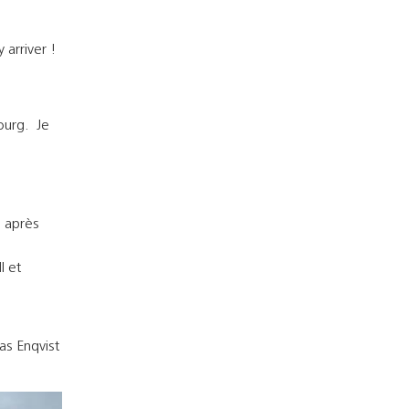
 arriver !
ourg. Je
n après
s
l et
as Enqvist