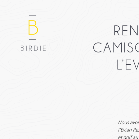
REN
CAMIS
L’
Nous avons
l’Evian Re
et golf a