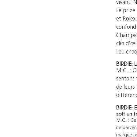
vivant. 
Le prize
et Rolex
confondu
Champion
clin d’œ
lieu ch
BIRDIE: L
M.C. : O
sentons 
de leurs 
différen
BIRDIE: 
soit un t
M.C. : Ce
ne parvena
marque ass