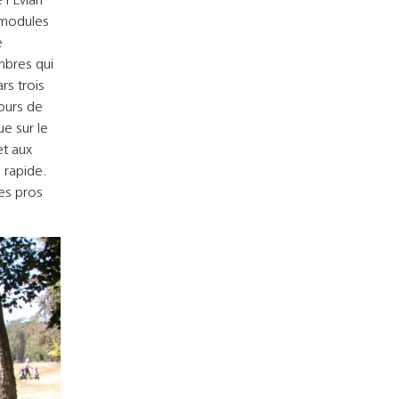
 modules
e
mbres qui
rs trois
ours de
e sur le
et aux
 rapide.
es pros