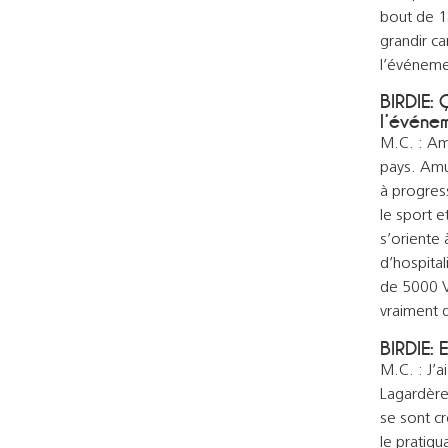
bout de 1
grandir ca
l’événemen
BIRDIE: 
l’événem
M.C. : Amu
pays. Amu
à progress
le sport e
s’oriente 
d’hospital
de 5000 V
vraiment d
BIRDIE: 
M.C. : J’a
Lagardère.
se sont cr
le pratiqu