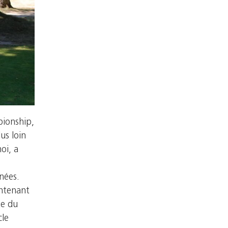
pionship,
us loin
oi, a
nées.
intenant
ue du
cle