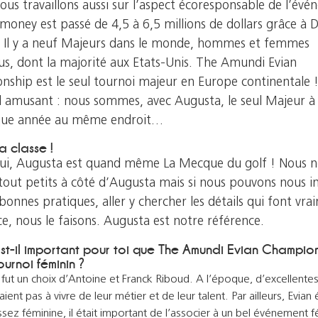
Nous travaillons aussi sur l’aspect écoresponsable de l’év
 money est passé de 4,5 à 6,5 millions de dollars grâce à
. Il y a neuf Majeurs dans le monde, hommes et femmes
s, dont la majorité aux Etats-Unis. The Amundi Evian
ship est le seul tournoi majeur en Europe continentale !
il amusant : nous sommes, avec Augusta, le seul Majeur à 
aque année au même endroit…
a classe !
ui, Augusta est quand même La Mecque du golf ! Nous 
tout petits à côté d’Augusta mais si nous pouvons nous in
bonnes pratiques, aller y chercher les détails qui font vra
ce, nous le faisons. Augusta est notre référence.
Est-il important pour toi que The Amundi Evian Champio
ournoi féminin ?
 fut un choix d’Antoine et Franck Riboud. A l’époque, d’excellente
ient pas à vivre de leur métier et de leur talent. Par ailleurs, Evian
ez féminine, il était important de l’associer à un bel événement f