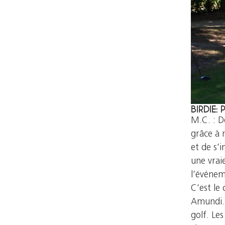
BIRDIE: 
M.C. : D
grâce à 
et de s’i
une vrai
l’événem
C’est le
Amundi. 
golf. Les