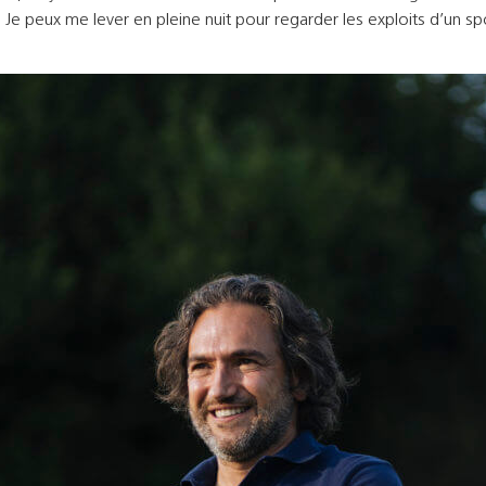
. Je peux me lever en pleine nuit pour regarder les exploits d’un spo