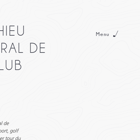
HIEU
Menu
RAL DE
LUB
al de
ort, golf
er tour du