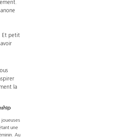
énement.
 Danone
 Et petit
avoir
nous
spirer
iment la
nship
s joueuses
 étant une
éminin. Au