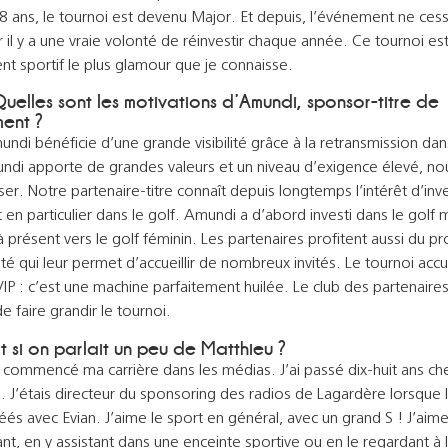
8 ans, le tournoi est devenu Major. Et depuis, l’événement ne ces
r il y a une vraie volonté de réinvestir chaque année. Ce tournoi es
t sportif le plus glamour que je connaisse.
Quelles sont les motivations d’Amundi, sponsor-titre de
ent ?
ndi bénéficie d’une grande visibilité grâce à la retransmission da
ndi apporte de grandes valeurs et un niveau d’exigence élevé, no
er. Notre partenaire-titre connaît depuis longtemps l’intérêt d’inve
t en particulier dans le golf. Amundi a d’abord investi dans le golf 
à présent vers le golf féminin. Les partenaires profitent aussi du
ité qui leur permet d’accueillir de nombreux invités. Le tournoi accue
IP : c’est une machine parfaitement huilée. Le club des partenaire
e faire grandir le tournoi.
Et si on parlait un peu de Matthieu ?
i commencé ma carrière dans les médias. J’ai passé dix-huit ans ch
 J’étais directeur du sponsoring des radios de Lagardère lorsque l
éés avec Evian. J’aime le sport en général, avec un grand S ! J’aime
ant, en y assistant dans une enceinte sportive ou en le regardant à 