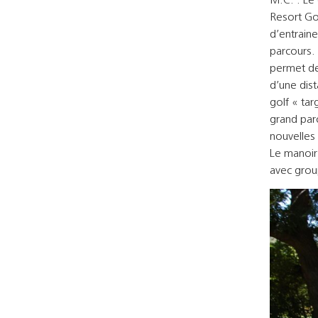
Resort Go
d’entraine
parcours.
permet de 
d’une dis
golf « tar
grand par
nouvelles
Le manoir
avec grou