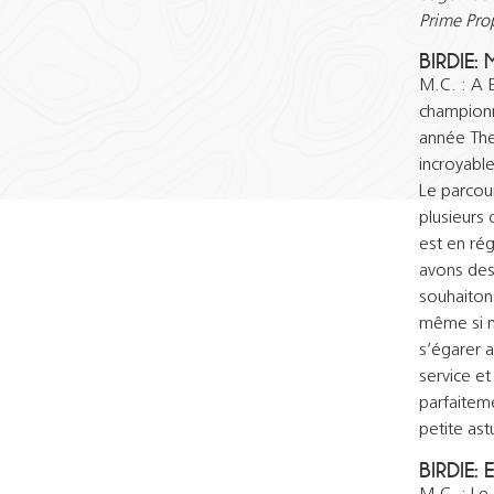
Prime Pro
BIRDIE: 
M.C. : A 
championn
année The
incroyable
Le parcour
plusieurs 
est en rég
avons des
souhaiton
même si n
s’égarer a
service et
parfaitem
petite ast
BIRDIE: 
M.C. : Le