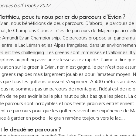
perties Golf Trophy 2022.
Matthieu, peux-tu nous parler du parcours d’Evian ?
Evian, nous bénéficions de deux parcours. D’abord, le parcours de
at, le Champions Course : c’est le parcours de Majeur qui accueil
 Amundi Evian Championship. Ce parcours propose un panorama
 entre le Lac Léman et les Alpes françaises, dans un environnement
s est très challenging. Les greens sont immenses et vallonnés. Il y
options au putting avec une vitesse assez rapide. J’aime à dire que
ulation sur le green à Evian, rien n’est gagné, le par n’est pas assu
 greens rapides mais largement jouables pour l’amateur moyen. 
s que tous les golfeurs puissent s’exprimer. A 400 mètres au-dess
ous ne sommes pas un parcours de montagne, l’idéal est de ne p
fin de ne pas avoir la balle plus haut ou plus bas que les pieds. La 
 le parcours sont incroyables et nos trente jardiniers entretiennent
ent ce parcours pour que les golfeurs vivent une expérience de M
uce à garder en poche : le grain ramène toujours vers le lac…
Et le deuxième parcours ?
 deuxième parcours, baptisé The Lake Course, est situé au cœur de 