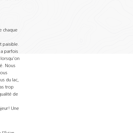
le chaque
 paisible.
 a parfois
 lorsqu’on
ré. Nous
Nous
us du lac,
as trop
qualité de
ajeur! Une
l’Evian