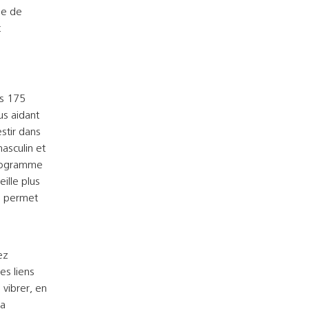
se de
t
ns 175
us aidant
stir dans
masculin et
 programme
ille plus
s permet
ez
es liens
 vibrer, en
la