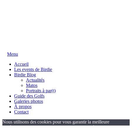
Menu
Accueil
Les events de Birdie
Birdie Blog
Actualités
Matos
Portraits à par(t)
Guide des Golfs
Galeries photos
À propos
Contact
Nous utilisons des cookies pour vous garantir la meilleure
expérience sur notre site web. Si vous continuez à utiliser ce site,