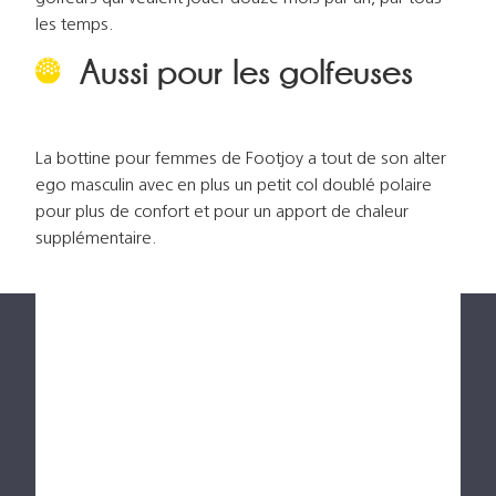
les temps.
Aussi pour les golfeuses
La bottine pour femmes de Footjoy a tout de son alter
ego masculin avec en plus un petit col doublé polaire
pour plus de confort et pour un apport de chaleur
supplémentaire.
L’hiver approche, pensez à vérifier l’équipement de
vos pieds…
Découvrez une large gamme de
boots d’hiver dans votre magasin
Eurogolf de Luxembourg ou de
Liège.