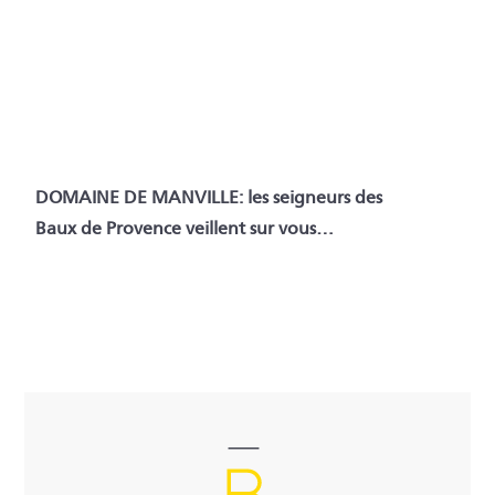
DOMAINE DE MANVILLE: les seigneurs des
Baux de Provence veillent sur vous…