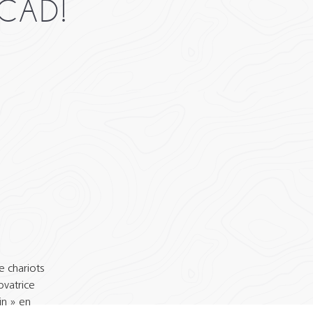
CAD!
e chariots
ovatrice
in » en