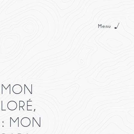
Menu
, MON
OLORÉ,
 : MON