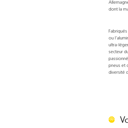
Allemagne.
dont la ma
Fabriqués 
ou l’alumi
ultra-lége
secteur du
passionnés
pneus et 
diversité 
Vo