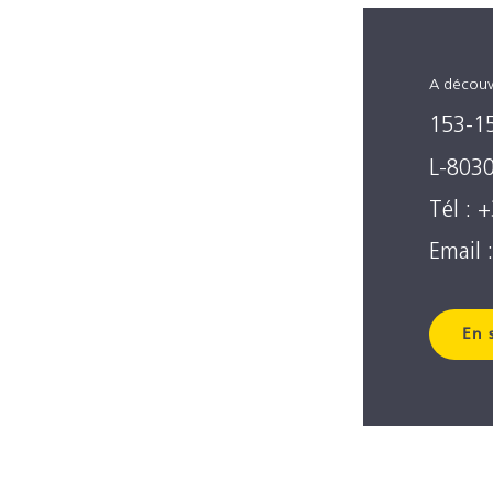
A découv
153-1
L-8030
Tél : 
Email 
En 