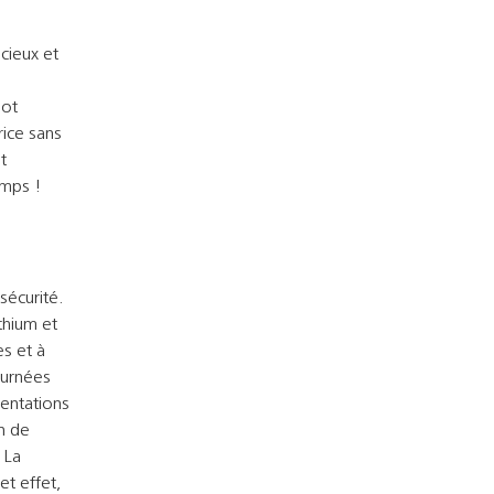
ncieux et
iot
rice sans
t
emps !
sécurité.
thium et
s et à
ournées
mentations
in de
 La
t effet,