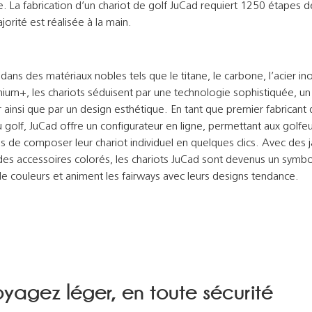
 La fabrication d’un chariot de golf JuCad requiert 1250 étapes de 
jorité est réalisée à la main.
dans des matériaux nobles tels que le titane, le carbone, l’acier i
nium+, les chariots séduisent par une technologie sophistiquée, un
r ainsi que par un design esthétique. En tant que premier fabricant 
 golf, JuCad offre un configurateur en ligne, permettant aux golfe
 de composer leur chariot individuel en quelques clics. Avec des j
des accessoires colorés, les chariots JuCad sont devenus un symb
de couleurs et animent les fairways avec leurs designs tendance.
yagez léger, en toute sécurité