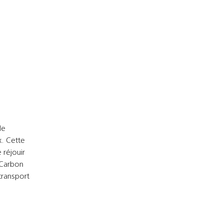
de
x. Cette
 réjouir
 Carbon
transport