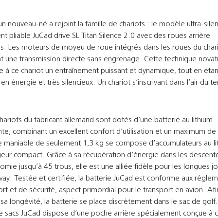
n nouveau-né a rejoint la famille de chariots : le modèle ultra-sile
t pliable JuCad drive SL Titan Silence 2.0 avec des roues arrière
es. Les moteurs de moyeu de roue intégrés dans les roues du char
nt une transmission directe sans engrenage. Cette technique novat
e à ce chariot un entraînement puissant et dynamique, tout en étan
 énergie et très silencieux. Un chariot s’inscrivant dans l’air du t
hariots du fabricant allemand sont dotés d’une batterie au lithium
e, combinant un excellent confort d’utilisation et un maximum de 
ie maniable de seulement 1,3 kg se compose d’accumulateurs au li
geur compact. Grâce à sa récupération d’énergie dans les descente
mie jusqu’à 45 trous, elle est une alliée fidèle pour les longues j
rway. Testée et certifiée, la batterie JuCad est conforme aux régle
rt et de sécurité, aspect primordial pour le transport en avion. Af
sa longévité, la batterie se place discrètement dans le sac de golf.
sacs JuCad dispose d’une poche arrière spécialement conçue à ce