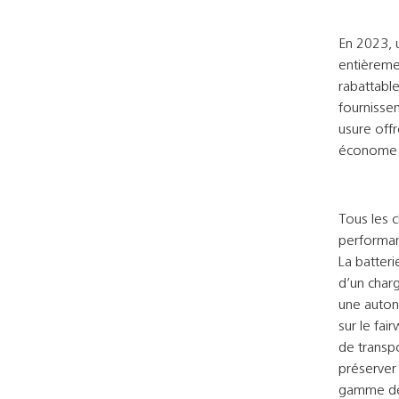
En 2023, u
entièremen
rabattabl
fournisse
usure offr
économe en
Tous les c
performant
La batter
d’un char
une autono
sur le fai
de transpo
préserver 
gamme de 