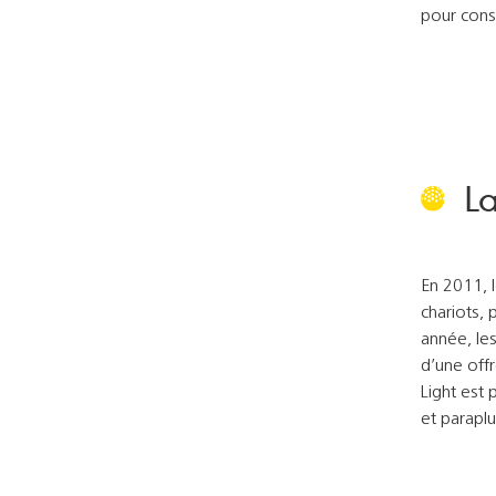
pour cons
La
En 2011, 
chariots, 
année, les
d’une off
Light est 
et paraplu