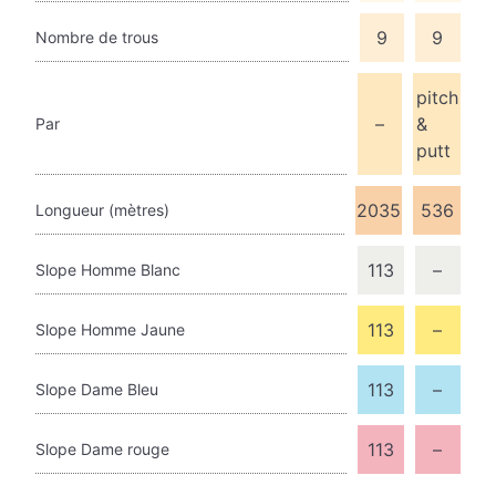
9
9
Nombre de trous
pitch
–
&
Par
putt
2035
536
Longueur (mètres)
113
–
Slope Homme Blanc
113
–
Slope Homme Jaune
113
–
Slope Dame Bleu
113
–
Slope Dame rouge