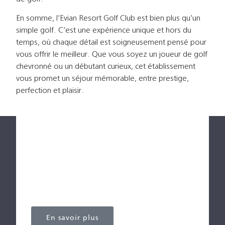
En somme, l’Evian Resort Golf Club est bien plus qu’un
simple golf. C’est une expérience unique et hors du
temps, où chaque détail est soigneusement pensé pour
vous offrir le meilleur. Que vous soyez un joueur de golf
chevronné ou un débutant curieux, cet établissement
vous promet un séjour mémorable, entre prestige,
perfection et plaisir.
EVIAN RESORT GOLF CLUB
Route du Golf
F-74500 Évian-les-Bains
Tél : +33 (0)4 50 81 53 80
En savoir plus