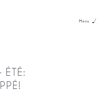
Menu
 ÉTÉ:
PPÉ!