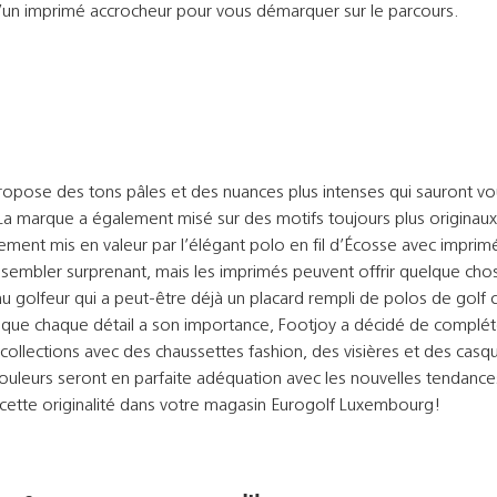
u’un imprimé accrocheur pour vous démarquer sur le parcours.
ropose des tons pâles et des nuances plus intenses qui sauront vo
La marque a également misé sur des motifs toujours plus originaux
rement mis en valeur par l’élégant polo en fil d’Écosse avec imprimé
 sembler surprenant, mais les imprimés peuvent offrir quelque cho
au golfeur qui a peut-être déjà un placard rempli de polos de golf 
e que chaque détail a son importance, Footjoy a décidé de complét
collections avec des chaussettes fashion, des visières et des casq
couleurs seront en parfaite adéquation avec les nouvelles tendanc
 cette originalité dans votre magasin Eurogolf Luxembourg!