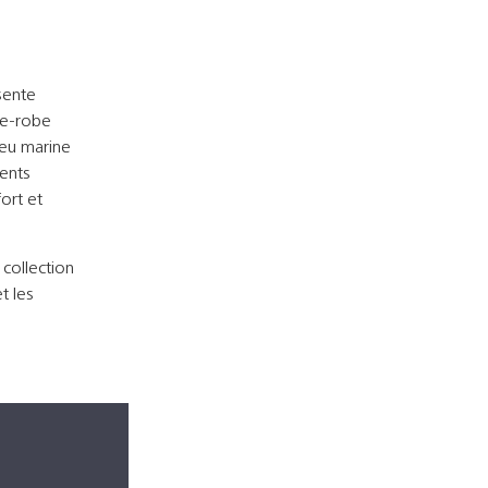
sente
de-robe
leu marine
ents
ort et
 collection
t les