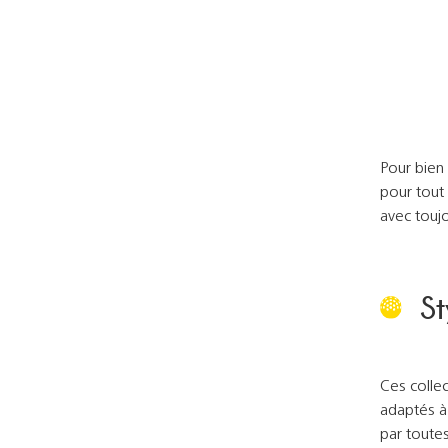
Pour bien 
pour tout
avec touj
St
Ces colle
adaptés à 
par toute