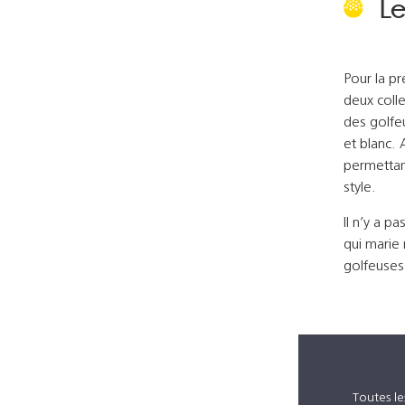
Le
Pour la p
deux colle
des golfeu
et blanc.
permettan
style.
Il n’y a p
qui marie 
golfeuses
Toutes l