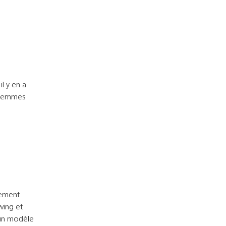
l y en a
s femmes
tement
wing et
 un modèle