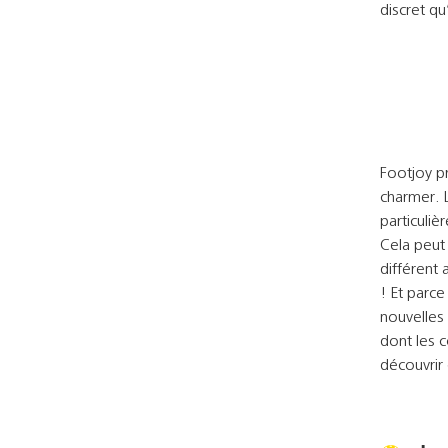
discret q
Footjoy p
charmer. 
particuliè
Cela peut
différent 
! Et parc
nouvelles 
dont les 
découvrir