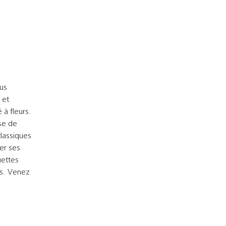
us
 et
 à fleurs.
se de
classiques
er ses
uettes
es. Venez