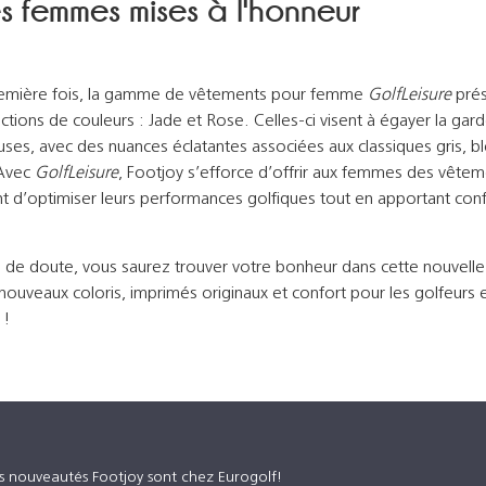
s femmes mises à l'honneur
remière fois, la gamme de vêtements pour femme
GolfLeisure
pré
ctions de couleurs : Jade et Rose. Celles-ci visent à égayer la gar
ses, avec des nuances éclatantes associées aux classiques gris, b
 Avec
GolfLeisure
, Footjoy s’efforce d’offrir aux femmes des vêtem
t d’optimiser leurs performances golfiques tout en apportant conf
as de doute, vous saurez trouver votre bonheur dans cette nouvelle
nouveaux coloris, imprimés originaux et confort pour les golfeurs e
 !
es nouveautés Footjoy sont chez Eurogolf!