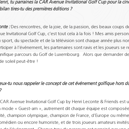
Henri, tu parraines la CAR Avenue Invitational Golf Cup pour la ci
 bilan tires-tu des premières éditions ?
nte :
Des rencontres, de la joie, de la passion, des beaux coups de
 Invitational Golf Cup, c’est tout cela à la fois ! Mes amis person
sport, du spectacle et de la télévision sont chaque année plus n
rticiper à l’événement, les partenaires sont ravis et les joueurs se 
gnifique parcours du Golf de Luxembourg. Alors que demander de
e soleil peut-être !
Peux-tu nous rappeler le concept de cet événement golfique hors d
?
 CAR Avenue Invitational Golf Cup by Henri Leconte & Friends est u
n mode « Guest-am », autrement dit chaque équipe est composée
ité, champion olympique, champion de France, d’Europe ou même
médien ou encore humoriste, et de trois joueurs amateurs invités 