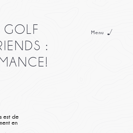
L GOLF
Menu
IENDS :
RMANCE!
s est de
ement en