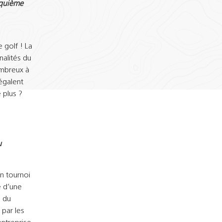
nquième
 golf ! La
nalités du
ombreux à
régalent
 plus ?
u
n tournoi
 d’une
 du
par les