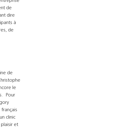
ntreprise
ent de
ant dire
ipants à
res, de
ine de
Christophe
ncore le
es. Pour
égory
 français
n clinic
laisir et