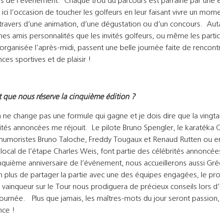
es de l’événement. Chaque trou du parcours est parrainé par une e
 ici l’occasion de toucher les golfeurs en leur faisant vivre un mom
u travers d’une animation, d’une dégustation ou d’un concours. Aut
es amis personnalités que les invités golfeurs, ou même les partic
on organisée l’après-midi, passent une belle journée faite de rencont
es sportives et de plaisir !
t que nous réserve la cinquième édition ?
 ne change pas une formule qui gagne et je dois dire que la vingta
ités annoncées me réjouit. Le pilote Bruno Spengler, le karatéka 
s humoristes Bruno Taloche, Freddy Tougaux et Renaud Rutten ou e
local de l’étape Charles Weis, font partie des célébrités annoncé
inquième anniversaire de l’événement, nous accueillerons aussi Gr
 plus de partager la partie avec une des équipes engagées, le pro
vainqueur sur le Tour nous prodiguera de précieux conseils lors d’u
journée. Plus que jamais, les maîtres-mots du jour seront passion, p
ce !