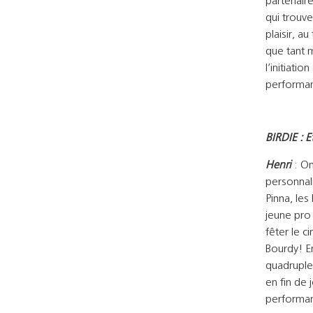
partenair
qui trouve
plaisir, a
que tant m
l’initiati
performanc
BIRDIE : E
Henri
: On
personnal
Pinna, le
jeune pro 
fêter le c
Bourdy! En
quadruple 
en fin de 
performan