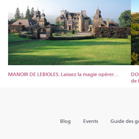
MANOIR DE LEBIOLES: Laissez la magie opérer…
DOM
de 
Blog
Events
Guide des go