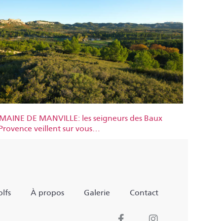
AINE DE MANVILLE: les seigneurs des Baux
Provence veillent sur vous…
lfs
À propos
Galerie
Contact