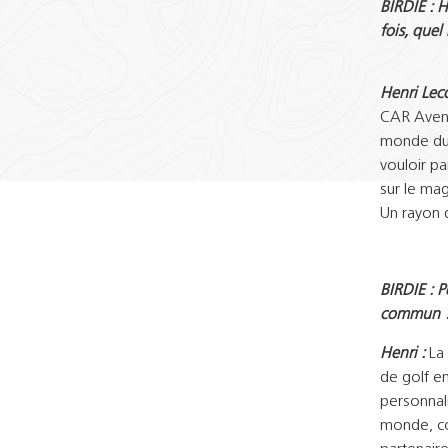
BIRDIE : 
fois, quel
Henri Leco
CAR Avenue
monde du 
vouloir pa
sur le ma
Un rayon d
BIRDIE : 
commun 
Henri :
La
de golf e
personnal
monde, co