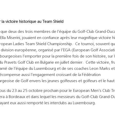
 la victoire historique au Team Shield
ire que deux des trois membres de l’équipe du Golf-Club Grand-Duc
 Ella Miserini, jouaient en confiance après leur magnifique victoire h
uropean Ladies Team Shield Championship. Ce tournoi, souvent qua
division européenne, organisé par l’EGA (European Golf Associati
ourgeoises l’emporter pour la première fois de son histoire, sur 
u Pravets Golf Club en Bulgarie en juillet dernier. Cette victoire, fru
charné de l’équipe du Luxembourg et de ses coaches Leon Marks e
écompense aussi l’engagement croissant de la Fédération
geoise de Golf envers les jeunes golfeuses et golfeurs et le haut
us du 23 au 25 octobre prochain pour le European Men’s Club Tr
era à Bordeaux et dans lequel les messieurs du Golf-Club Grand-Du
ayant eux aussi remporté les interclubs au Luxembourg.