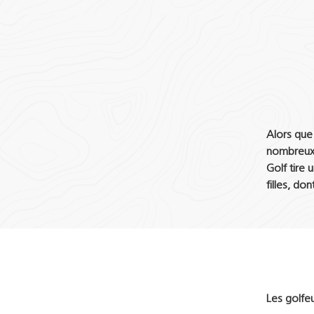
Alors que 
nombreux 
Golf tire 
filles, do
Les golfe