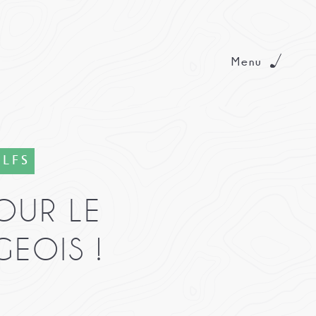
Menu
OLFS
OUR LE
EOIS !