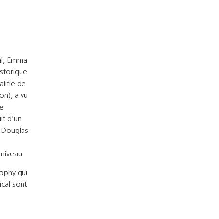
al, Emma
istorique
lifié de
on), a vu
le
it d’un
t Douglas
 niveau.
ophy qui
cal sont