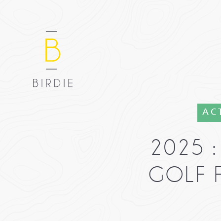
AC
2025 
GOLF 