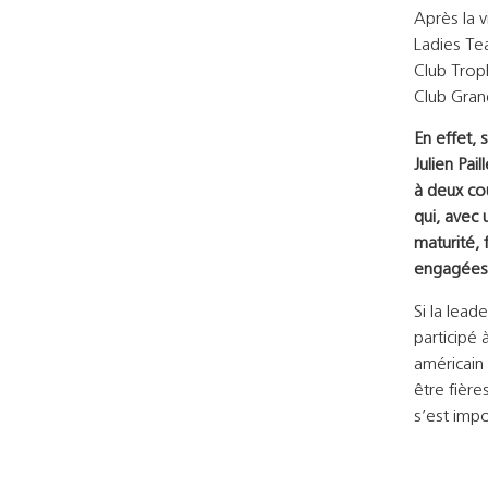
Après la 
Ladies Tea
Club Trop
Club Grand
En effet, 
Julien Pai
à deux co
qui, avec 
maturité,
engagées
Si la lead
participé
américain 
être fièr
s’est impo