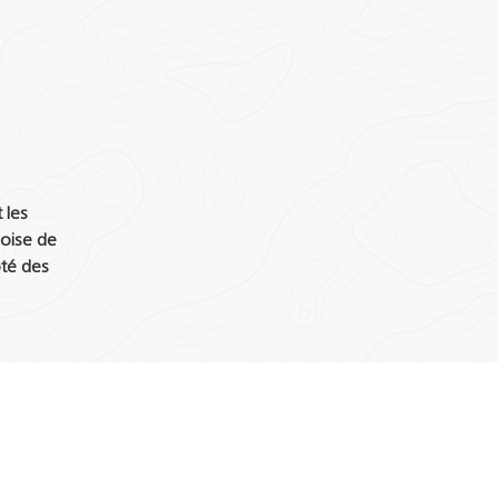
 les
oise de
ôté des