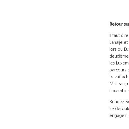
Retour sur
Il faut d
Lahaije et
lors du E
deuxième 
les Luxemb
parcours d
travail a
McLean, r
Luxembour
Rendez-vo
se déroul
engagés, 