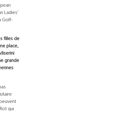
ropean
n Ladies’
u Golf-
 filles de
ème place,
iserini
une grande
péennes
pas
itaire
 peuvent
Rot qui