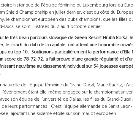
victoire historique de l’équipe féminine du Luxembourg lors du Eu
m Shield Championship en juillet dernier, c’est du côté du Europea
hy, le championnat européen des clubs champions, que les filles d
-Ducal se sont illustrées du 2 au 4 octobre dernier.
sur le très beau parcours slovaque de Green Resort Hrubá Borša, les
ller, le coach du club de la capitale, ont atteint une honorable onzi
ups du top 10. Soulignons particulièrement la performance d’Ella M
un score de 78-72-72, a fait preuve d’une grande régularité et d’
 finissant neuvième au classement individuel sur 54 joueuses euro
.
er naturelle de l’équipe féminine du Grand-Ducal, Marie Baertz, n’a 
 à l’événement étant elle-même engagée sur le championnat univers
avec son équipe de l’université de Dallas, les filles du Grand-Ducal
es de leurs performances. C’est l’équipe allemande de Sankt Leon-
sée, ajoutant une sixième étoile sur son maillot européen.